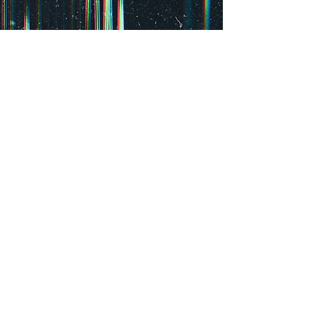
Vie,
Mannheim
Mannheim
Beilstraße
15,
68159
Mannheim
Diane Kaplan und Meera Eilabouni
ARTISTS AGAINST ANTISEMITISME
The Doghouse Roses (Sch
Fr
Fr
So
15.05.26
08.-
03.05.26
Die
So
@Café
Heilsarmee,
10.05.26
"Le
G3,
@Herschelplatz,
La
2,
U2,
Vie"
68159
Mannheim
Mannheim