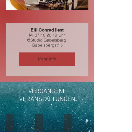
Elfi Conrad liest
Mi 07.10.26 19 Uhr
@Studio Gabelsberg,
Gabelsbergstr 5
Mehr Info
VERGANGENE
VERANSTALTUNGEN
Klaxxon - Latinmusic live
Don Sampo y La Vartuli (Tango from 
Dobranotch (Klezmer Gyp
Fr
Mi
So