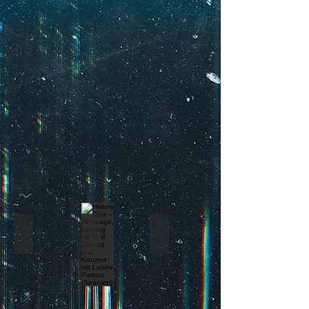
24.07.26
24.06.
07.06.26,
Café
+
Open
"Le
Fr
Air
La
26.06.26
am
Vie"
jeweils
Friedensengel,
20:00
E6,
Uhr
68159
@Kunst
Mannheim
Werkstatt
Hui
Ling
Yang,
Grünstadt
+
Quartierplatz,
Hafenstraße
La Fanfarria del Capitán (ARG) & DJ La Pham Nik
History Cars - Finissage, Lesung mit
Argies - Punkrock (ARG) 
So
Sa
Di
24.05.2026
23.05.26
19.05.26
@
@Laboratorio17,
@Blau,
Cafe
Jungbuschstr.
Jungbuschstr.
Le
17,
14,
La
68159
68159