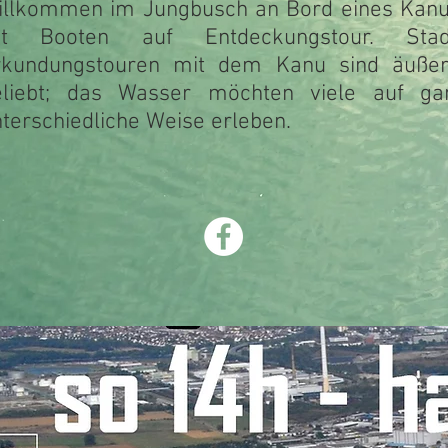
illkommen im Jungbusch an Bord eines Kanu
it Booten auf Entdeckungstour. Stad
rkundungstouren mit dem Kanu sind äußer
eliebt; das Wasser möchten viele auf ga
terschiedliche Weise erleben.