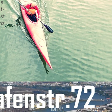
s!
t-
st
nz