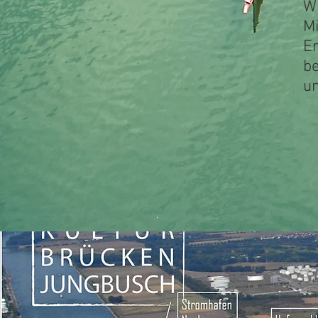
W
M
E
b
un