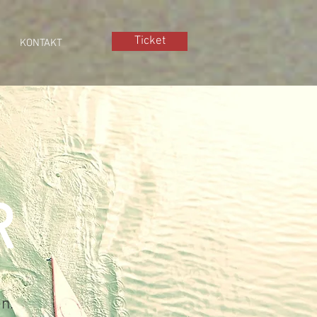
Ticket
KONTAKT
R
n.