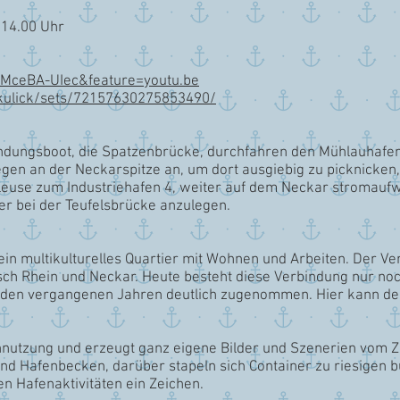
 14.00 Uhr
MceBA-UIec&feature=youtu.be
_kulick/sets/72157630275853490/
andungsboot, die Spatzenbrücke, durchfahren den Mühlauhafen
 legen an der Neckarspitze an, um dort ausgiebig zu picknicke
leuse zum Industriehafen 4, weiter auf dem Neckar stromaufw
r bei der Teufelsbrücke anzulegen.
in multikulturelles Quartier mit Wohnen und Arbeiten. Der V
sch Rhein und Neckar. Heute besteht diese Verbindung nur noc
 den vergangenen Jahren deutlich zugenommen. Hier kann der
nnutzung und erzeugt ganz eigene Bilder und Szenerien vom 
d Hafenbecken, darüber stapeln sich Container zu riesigen b
 Hafenaktivitäten ein Zeichen.