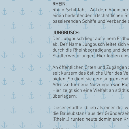
RHEIN:
Rhein-Schifffahrt. Auf dem Rhein her
einen bedeutenden irtschaftlichen S
passierenden Schiffe und Verbände 
JUNGBUSCH:
Der Jungbusch liegt auf einem Erdbuc
ab. Der Name Jungbusch leitet sich 
durch die Rheinbegradigung und den
Stadterweiterungen. Hier lebten ein
An öffentlichen Orten und Zugängen
seit kurzem das östliche Ufer des V
bieten: So dient sie dem angrenzend
Adresse für neue Nutzungen wie Po
Hier zeigt sich eine Vielfalt an städ
überlagern.
Dieser Stadtteil blieb als einer de
die Bausubstanz aus der Gründerzeit 
(Rhein..) runter, heute dominieren 