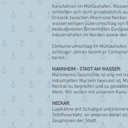
Kanufahren im Mühlauhafen. Wasser
schließen sich nicht grundsätzlich 
Dreieck zwischen Rhein und Neckar,
wasserseitigen Güterumschlag von 8
bedeutendsten Binnenhäfen Europas. 
Industriehafen im Norden sowie de
Containerumschlag im Mühlauhafen. 
achtziger Jahren boomt er Containe
bereit.
MANNHEIM - STADT AM WASSER:
Mannheims Geschichte ist eng mit Indu
industriellen Wurzeln bewusst ist. M
Neckar zu begreifen und zu gestalten
Atem. Wir wollen mit unserem Kanu-
NECKAR:
Lastkähne mit Schüttgut und kleine
Schiffsverkehr, an anderen bietet si
Zeugnissen der Stadt.