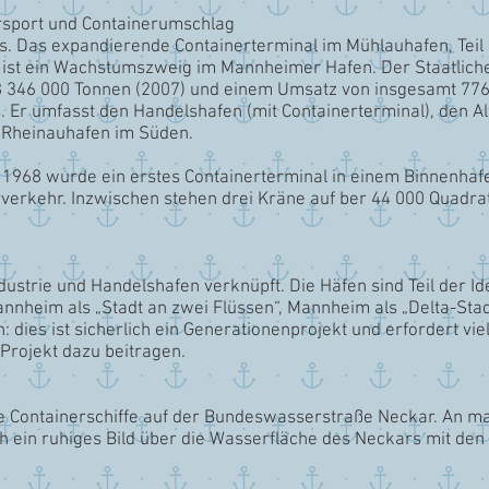
sport und Containerumschlag
aus. Das expandierende Containerterminal im Mühlauhafen, Tei
 ist ein Wachstumszweig im Mannheimer Hafen. Der Staatlic
 346 000 Tonnen (2007) und einem Umsatz von insgesamt 7769 
Er umfasst den Handelshafen (mit Containerterminal), den Al
n Rheinauhafen im Süden.
1968 wurde ein erstes Containerterminal in einem Binnenhafe
rverkehr. Inzwischen stehen drei Kräne auf ber 44 000 Quadr
strie und Handelshafen verknüpft. Die Häfen sind Teil der Iden
annheim als „Stadt an zwei Flüssen“, Mannheim als „Delta-Stad
: dies ist sicherlich ein Generationenprojekt und erfordert vi
Projekt dazu beitragen.
re Containerschiffe auf der Bundeswasserstraße Neckar. An m
ch ein ruhiges Bild über die Wasserfläche des Neckars mit den