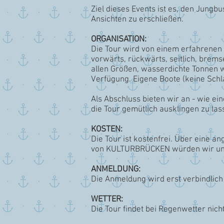
Ziel dieses Events ist es, den Jung
Ansichten zu erschließen.
ORGANISATION:
Die Tour wird von einem erfahrenen K
vorwärts, rückwärts, seitlich, brem
allen Größen, wasserdichte Tonnen w
Verfügung. Eigene Boote (keine Schl
Als Abschluss bieten wir an - wie e
die Tour gemütlich ausklingen zu las
KOSTEN:
Die Tour ist kostenfrei. Über eine 
von KULTURBRÜCKEN würden wir uns
ANMELDUNG:
Die Anmeldung wird erst verbindlic
WETTER:
Die Tour findet bei Regenwetter nicht