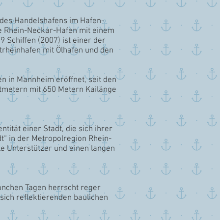
l des Handelshafens im Hafen-
he Rhein-Neckar-Hafen mit einem
Schiffen (2007) ist einer der
trheinhafen mit Ölhafen und den
n in Mannheim eröffnet, seit den
atmetern mit 650 Metern Kailänge
tität einer Stadt, die sich ihrer
t“ in der Metropolregion Rhein-
ele Unterstützer und einen langen
anchen Tagen herrscht reger
 sich reflektierenden baulichen