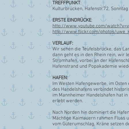
TREFFPUNKT
:
Kulturbrücken, Hafenstr.72, Sonntag
ERSTE EINDRÜCKE
:
http://www.youtube.com/watch?v=v
http://www.flickr.com/photos/uwe
VERLAUF:
Wir sehen die Teufelsbrücke, das L
dann geht es in den Rhein rein, wir
Stromhafen, vorbei an der Hafensch
Hafenstrand und Popakademie wiede
HAFEN:
Im Westen Hafengewerbe, im Osten e
des Handelshafens verbindet histori
im Mannheimer Handelshafen hat in
erlebt werden.
Nach Norden hin dominiert die Hafe
Mächtige Kaimauern rahmen Fluss un
vom Güterumschlag, Kräne setzen den