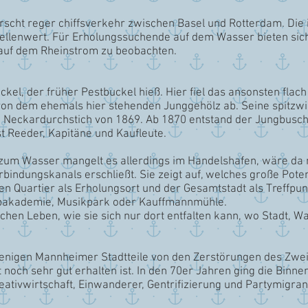
rscht reger chiffsverkehr zwischen Basel und Rotterdam. Die 
tellenwert. Für Erholungssuchende auf dem Wasser bieten sich
auf dem Rheinstrom zu beobachten.
kel, der früher Pestbuckel hieß. Hier fiel das ansonsten flach
von dem ehemals hier stehenden Junggehölz ab. Seine spitzwi
 Neckardurchstich von 1869. Ab 1870 entstand der Jungbusch
st Reeder, Kapitäne und Kaufleute.
 zum Wasser mangelt es allerdings im Handelshafen, wäre da
erbindungskanals erschließt. Sie zeigt auf, welches große Po
en Quartier als Erholungsort und der Gesamtstadt als Treffpu
pakademie, Musikpark oder Kauffmannmühle.
tischen Leben, wie sie sich nur dort entfalten kann, wo Stadt, 
r wenigen Mannheimer Stadtteile von den Zerstörungen des Zwe
noch sehr gut erhalten ist. In den 70er Jahren ging die Binn
Kreativwirtschaft, Einwanderer, Gentrifizierung und Partymi