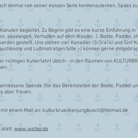
busch einmal von seiner nassen Seite kennenzulernen, Spass z
anuten begleitet. Zu Beginn gibt es eine kurze Einführung in 
sen, aussteigen, Verhalten auf dem Wasser...). Boote, Padde
erden gestellt. Uns stehen vier Kanadier (3/3/4/4) und fünf 
auchboote und Luftmatratzen bitte :-) können gerne mitgebra
iner richtigen Kutterfahrt üblich - in den Räumen von KULTU
sen.
angemessene Spende (für das Bereitstellen der Boote, Paddel 
 aber freuen.
h mit einem Mail an: kulturbrueckenjungbusch@hotmail.de
 statt:
www.wetter.de