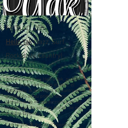
Fr 05.10. 20h
Hello Yak
(Jazz, Surf,
Rockabilly, Country)
Lina Posada y los Hell-o Yak, proponen
sonidos que van desde el Jazz, el
Rockabilly, el Surf Rock y Country en la
grabación de su primer disco
(actualmente en producción) y en los
homenajes de algunos temas, de sus
artistas favoritos.
Led by one of the most talented