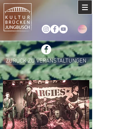
TICKET
ZURÜCK ZU VERANSTALTUNGEN